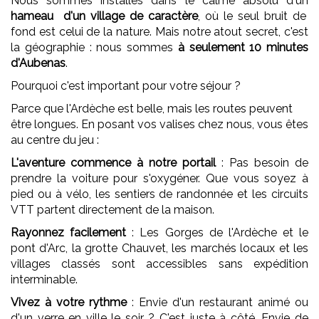
Nous sommes installés dans le calme absolu d'un
hameau d'un village de caractère
, où le seul bruit de
fond est celui de la nature. Mais notre atout secret, c'est
la géographie : nous sommes
à seulement 10 minutes
d'Aubenas
.
Pourquoi c'est important pour votre séjour ?
Parce que l'Ardèche est belle, mais les routes peuvent
être longues. En posant vos valises chez nous, vous êtes
au centre du jeu :
L'aventure commence à notre portail
: Pas besoin de
prendre la voiture pour s'oxygéner. Que vous soyez à
pied ou à vélo, les sentiers de randonnée et les circuits
VTT partent directement de la maison.
Rayonnez facilement
: Les Gorges de l'Ardèche et le
pont d'Arc, la grotte Chauvet, les marchés locaux et les
villages classés sont accessibles sans expédition
interminable.
Vivez à votre rythme
: Envie d'un restaurant animé ou
d'un verre en ville le soir ? C'est juste à côté. Envie de