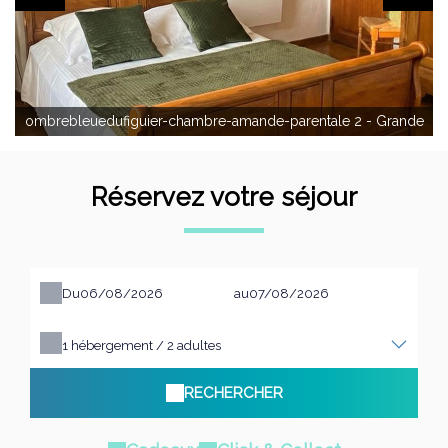
ombrebleuedufiguier-chambre-amande-parentale 2 - Grande
Réservez votre séjour
Du
au
1
hébergement /
2
adultes
RECHERCHER