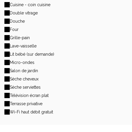
Cuisine - coin cuisine
Double vitrage
Douche
Four
Grille-pain
Lave-vaisselle
Lit bébé (sur demande)
Micro-ondes
Salon de jardin
Sèche cheveux
Sèche serviettes
Télévision écran plat
Terrasse privative
Wi-Fi haut débit gratuit