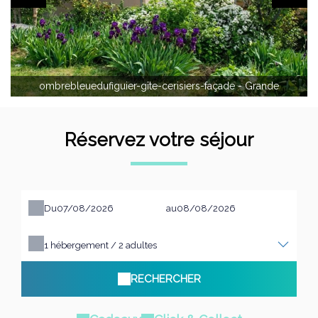
ombrebleuedufiguier-gîte-cerisiers-façade - Grande
Réservez votre séjour
Du
au
1
hébergement /
2
adultes
RECHERCHER