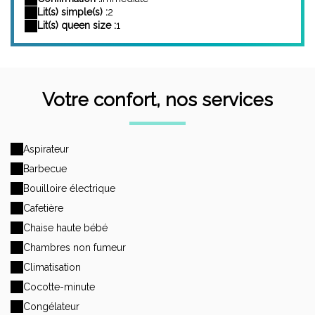
Lit(s) simple(s) :
2
Lit(s) queen size :
1
Votre confort, nos services
Aspirateur
Barbecue
Bouilloire électrique
Cafetière
Chaise haute bébé
Chambres non fumeur
Climatisation
Cocotte-minute
Congélateur